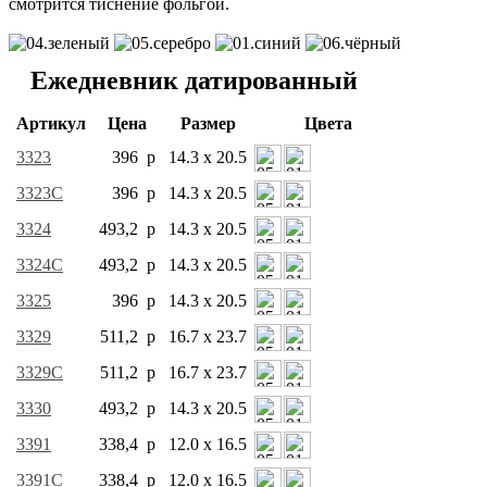
смотрится тиснение фольгой.
Ежедневник датированный
Артикул
Цена
Размер
Цвета
3323
396 р
14.3 x 20.5
3323C
396 р
14.3 x 20.5
3324
493,2 р
14.3 x 20.5
3324C
493,2 р
14.3 x 20.5
3325
396 р
14.3 x 20.5
3329
511,2 р
16.7 x 23.7
3329C
511,2 р
16.7 x 23.7
3330
493,2 р
14.3 x 20.5
3391
338,4 р
12.0 x 16.5
3391C
338,4 р
12.0 x 16.5