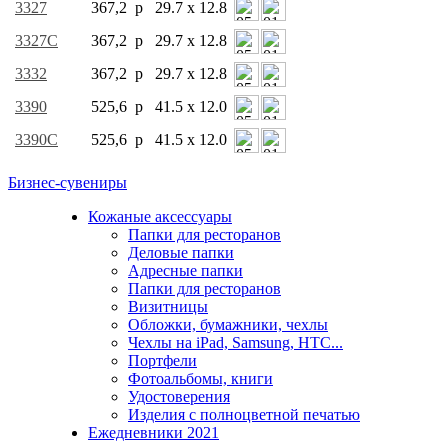
3327
367,2 р
29.7 x 12.8
3327C
367,2 р
29.7 x 12.8
3332
367,2 р
29.7 x 12.8
3390
525,6 р
41.5 x 12.0
3390C
525,6 р
41.5 x 12.0
Бизнес-сувениры
Кожаные аксессуары
Папки для ресторанов
Деловые папки
Адресные папки
Папки для ресторанов
Визитницы
Обложки, бумажники, чехлы
Чехлы на iPad, Samsung, HTC...
Портфели
Фотоальбомы, книги
Удостоверения
Изделия с полноцветной печатью
Ежедневники 2021