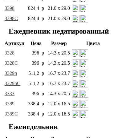
3398
824,4 р
21.0 x 29.0
3398C
824,4 р
21.0 x 29.0
Ежедневник недатированный
Артикул
Цена
Размер
Цвета
3328
396 р
14.3 x 20.5
3328C
396 р
14.3 x 20.5
3329n
511,2 р
16.7 x 23.7
3329nC
511,2 р
16.7 x 23.7
3333
396 р
14.3 x 20.5
3389
338,4 р
12.0 x 16.5
3389C
338,4 р
12.0 x 16.5
Еженедельник