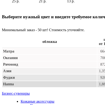
25 р.
21 р.
13 р.
Выберите нужный цвет и введите требуемое колич
Минимальный заказ - 50 шт! Стоимость уточняйте.
обложка
от 
Матра
664
Океания
700
Ричмонд
872
Азия
1,3
Фуджи
920
Наппа
1,8
Бизнес-сувениры
Кожаные аксессуары