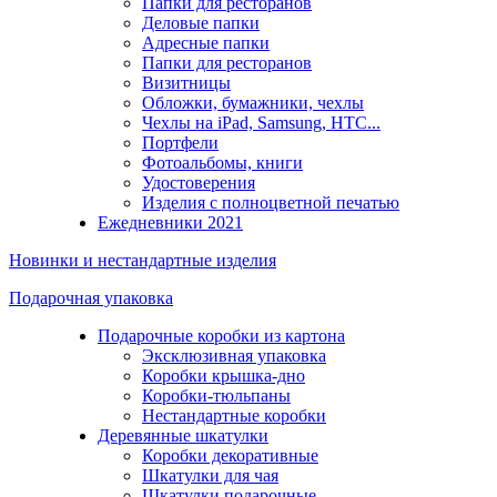
Папки для ресторанов
Деловые папки
Адресные папки
Папки для ресторанов
Визитницы
Обложки, бумажники, чехлы
Чехлы на iPad, Samsung, HTC...
Портфели
Фотоальбомы, книги
Удостоверения
Изделия с полноцветной печатью
Ежедневники 2021
Новинки и нестандартные изделия
Подарочная упаковка
Подарочные коробки из картона
Эксклюзивная упаковка
Коробки крышка-дно
Коробки-тюльпаны
Нестандартные коробки
Деревянные шкатулки
Коробки декоративные
Шкатулки для чая
Шкатулки подарочные