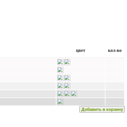
цвет
кол-во